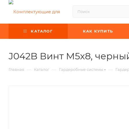
КАТАЛОГ
КАК КУПИТЬ
J042B Винт М5х8, черны
—
—
—
Главная
Каталог
Гардеробные системы
Гардер