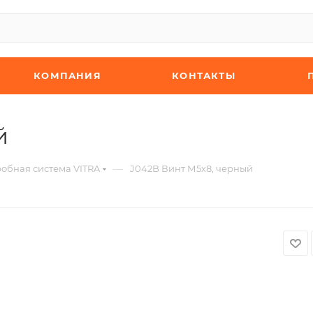
КОМПАНИЯ
КОНТАКТЫ
й
—
обная система VITRA
J042B Винт М5х8, черный