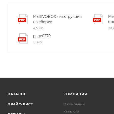
MERIVOBOX - инструкция
Me
по сборке
ин
4,5 мб
28,
page0270
1,1 мб
КАТАЛОГ
КОМПАНИЯ
ПРАЙС-ЛИСТ
О компании
Каталоги