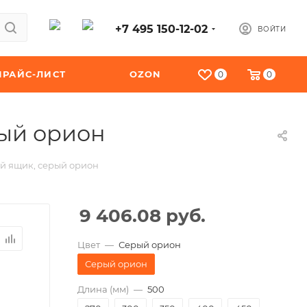
+7 495 150-12-02
ВОЙТИ
ПРАЙС-ЛИСТ
OZON
0
0
рый орион
й ящик, серый орион
9 406.08
руб.
Цвет
—
Серый орион
Серый орион
Длина (мм)
—
500