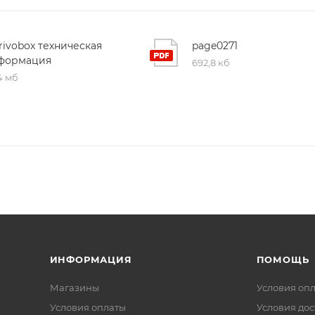
rivobox техническая
page0271
формация
692,8 кб
4 мб
ИНФОРМАЦИЯ
ПОМОЩЬ
Магазины
Условия оп
Условия оплаты
Условия дос