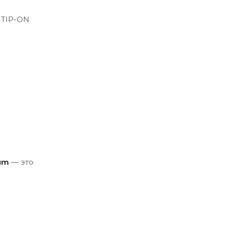
 TIP-ON
um
— это