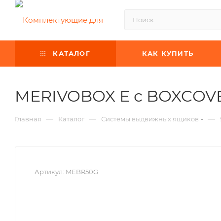
КАТАЛОГ
КАК КУПИТЬ
MERIVOBOX E с BOXCOVE
—
—
—
Главная
Каталог
Системы выдвижных ящиков
Артикул:
MEBR50G