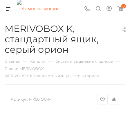
0
MERIVOBOX K,
стандартный ящик,
серый орион
—
—
—
Главная
Каталог
Системы выдвижных ящиков
—
Ящики MERIVOBOX
MERIVOBOX K, стандартный ящик, серый орион
Артикул:
MK50 OG-M