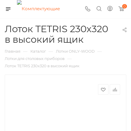
0
Лоток TETRIS 230х320
в высокий ящик
—
—
—
Главная
Каталог
Лотки ONLY-WOOD
—
Лотки для столовых приборов
Лоток TETRIS 230х320 в высокий ящик