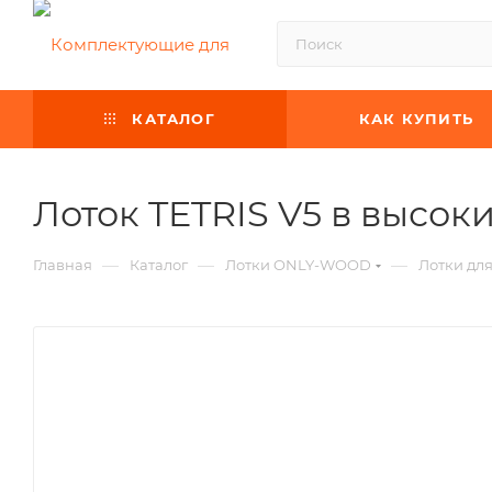
КАТАЛОГ
КАК КУПИТЬ
Лоток TETRIS V5 в высо
—
—
—
Главная
Каталог
Лотки ONLY-WOOD
Лотки дл