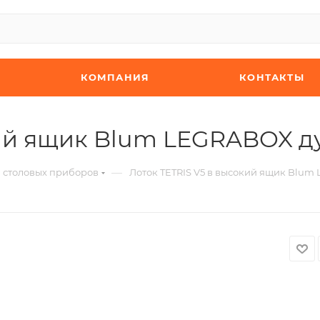
КОМПАНИЯ
КОНТАКТЫ
кий ящик Blum LEGRABOX ду
—
я столовых приборов
Лоток TETRIS V5 в высокий ящик Blum