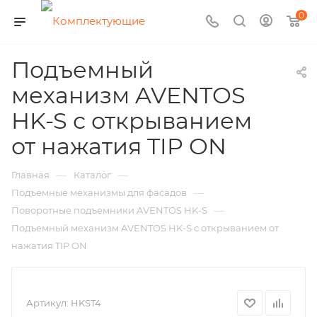
0
Подъемный
механизм AVENTOS
HK-S с открыванием
от нажатия TIP ON
—
—
Главная
Каталог
—
Подъемные механизмы для фасадов
—
Поворотные подъемники AVENTOS HK-S
Подъемный механизм AVENTOS HK-S с открыванием от
нажатия TIP ON
Артикул:
HKST4