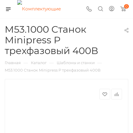
0
M53.1000 Станок
Minipress P
трехфазовый 400В
—
—
—
Главная
Каталог
Шаблоны и станки
M53.1000 Станок Minipress P трехфазовый 400В