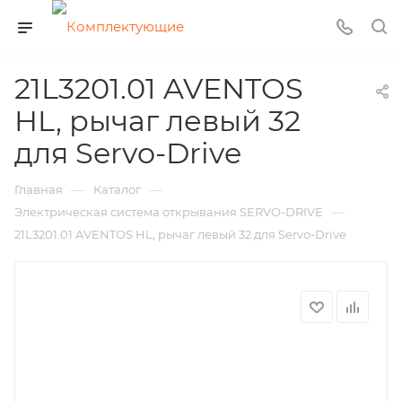
21L3201.01 AVENTOS
HL, рычаг левый 32
для Servo-Drive
—
—
Главная
Каталог
—
Электрическая система открывания SERVO-DRIVE
21L3201.01 AVENTOS HL, рычаг левый 32 для Servo-Drive