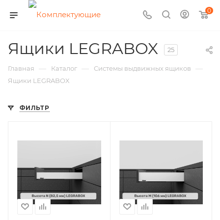
0
Ящики LEGRABOX
25
—
—
—
Главная
Каталог
Системы выдвижных ящиков
Ящики LEGRABOX
ФИЛЬТР