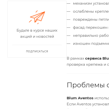
механизм установл
ослаблены крепле
повреждены петли 
фасад перекошен и
Будьте в курсе наших
неправильно рабо
акций и новостей
изношен подъемн
ПОДПИСАТЬСЯ
В рамках
сервиса Bl
проверка крепежа и с
Проблемы с
Blum Aventos
использ
Если Aventos установ