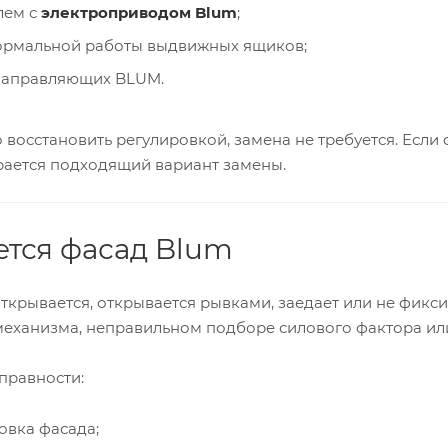
лем с
электроприводом Blum
;
ормальной работы выдвижных ящиков;
направляющих BLUM.
восстановить регулировкой, замена не требуется. Если
ается подходящий вариант замены.
ется фасад Blum
ткрывается, открывается рывками, заедает или не фикс
 механизма, неправильном подборе силового фактора и
правности:
овка фасада;