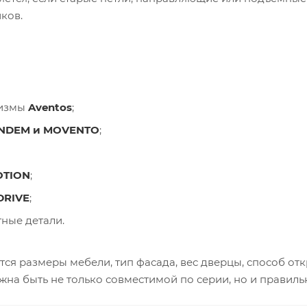
ков.
низмы
Aventos
;
NDEM и MOVENTO
;
OTION
;
DRIVE
;
ные детали.
ся размеры мебели, тип фасада, вес дверцы, способ отк
на быть не только совместимой по серии, но и правиль