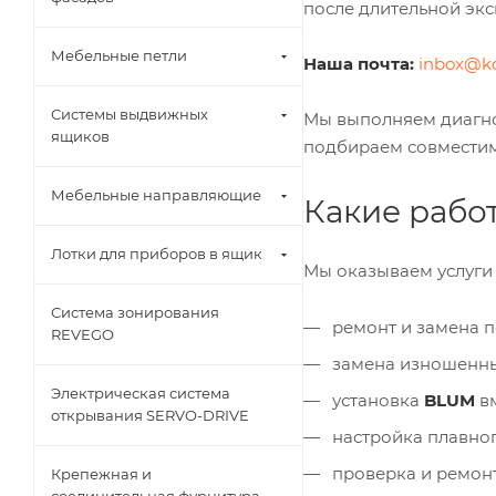
после длительной экс
Мебельные петли
Наша почта:
inbox@k
Системы выдвижных
Мы выполняем диагно
ящиков
подбираем совмести
Мебельные направляющие
Какие рабо
Лотки для приборов в ящик
Мы оказываем услуги
Система зонирования
ремонт и замена 
REVEGO
замена изношенных
Электрическая система
установка
BLUM
в
открывания SERVO-DRIVE
настройка плавно
проверка и ремон
Крепежная и