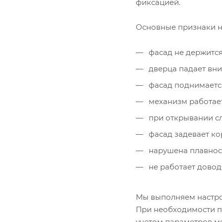
фиксацией.
Основные признаки 
фасад не держится
дверца падает вни
фасад поднимаетс
механизм работает
при открывании с
фасад задевает ко
нарушена плавнос
не работает довод
Мы выполняем настр
При необходимости п
учетом параметров м