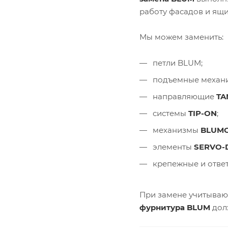
работу фасадов и ящи
Мы можем заменить:
петли BLUM;
подъемные меха
направляющие
TA
системы
TIP-ON
;
механизмы
BLUM
элементы
SERVO-
крепежные и ответ
При замене учитывают
фурнитура BLUM
долж