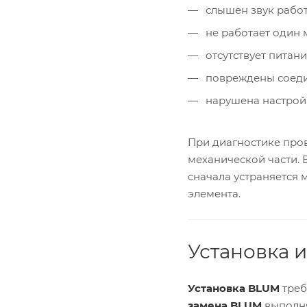
слышен звук работ
не работает один 
отсутствует питани
повреждены соеди
нарушена настрой
При диагностике пров
механической части.
сначала устраняется
элемента.
Установка 
Установка BLUM
треб
замена BLUM
выполня