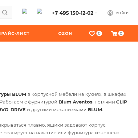
+7 495 150-12-02
ВОЙТИ
ПРАЙС-ЛИСТ
OZON
0
0
туры
BLUM
в корпусной мебели на кухнях, в шкафах
 Работаем с фурнитурой
Blum Aventos
, петлями
CLIP
RVO-DRIVE
и другими механизмами
BLUM
.
закрываться плавно, ящики задевают корпус,
е реагирует на нажатие или фурнитура изношена