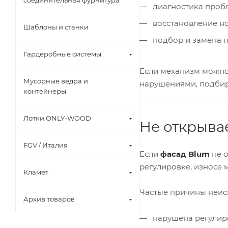
соединительная фурнитура
диагностика проб
восстановление н
Шаблоны и станки
подбор и замена 
Гардеробные системы
Если механизм можно 
Мусорные ведра и
нарушениями, подбир
контейнеры
Лотки ONLY-WOOD
Не открыва
FGV / Италия
Если
фасад Blum
не о
регулировке, износе
Кламет
Частые причины неис
Архив товаров
нарушена регулир