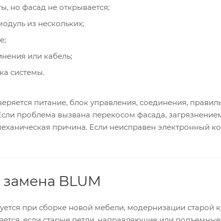
ы, но фасад не открывается;
модуль из нескольких;
е;
нения или кабель;
ка системы.
еряется питание, блок управления, соединения, правил
 Если проблема вызвана перекосом фасада, загрязнени
 механическая причина. Если неисправен электронный к
и замена BLUM
уется при сборке новой мебели, модернизации старой к
ется, если старые петли, направляющие или подъемны