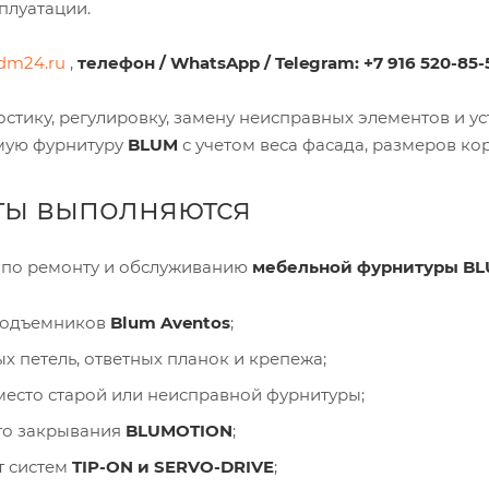
плуатации.
dm24.ru
,
телефон /
WhatsApp /
Telegram
:
+7 916 520-85
стику, регулировку, замену неисправных элементов и у
мую фурнитуру
BLUM
с учетом веса фасада, размеров ко
ты выполняются
 по ремонту и обслуживанию
мебельной фурнитуры B
подъемников
Blum Aventos
;
 петель, ответных планок и крепежа;
место старой или неисправной фурнитуры;
го закрывания
BLUMOTION
;
т систем
TIP-ON и SERVO-DRIVE
;