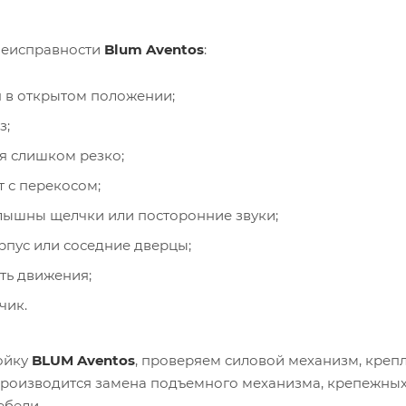
неисправности
Blum Aventos
:
 в открытом положении;
з;
я слишком резко;
 с перекосом;
лышны щелчки или посторонние звуки;
рпус или соседние дверцы;
ть движения;
чик.
ойку
BLUM Aventos
, проверяем силовой механизм, крепл
роизводится замена подъемного механизма, крепежных 
ебели.