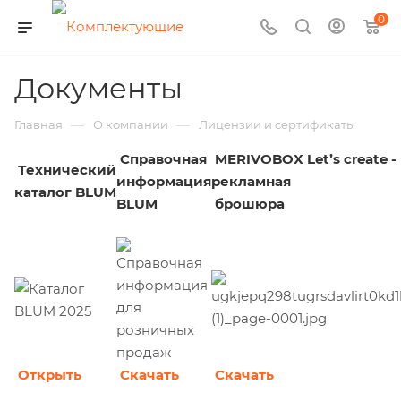
0
Документы
—
—
Главная
О компании
Лицензии и сертификаты
Справочная
MERIVOBOX Let’s create -
Технический
информация
рекламная
каталог BLUM
BLUM
брошюра
Открыть
Скачать
Скачать