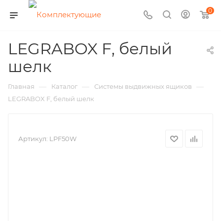
0
LEGRABOX F, белый
шелк
—
—
—
Главная
Каталог
Системы выдвижных ящиков
LEGRABOX F, белый шелк
Артикул:
LPF50W