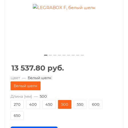
13 537.80
руб.
Цвет
—
Белый шелк
Белый шелк
Длина (мм)
—
500
270
400
450
500
550
600
650