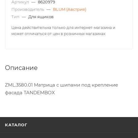
Артикул
—
8620979
Производитель
—
BLUM (Австрия)
Тип
—
Для ящиков
Цена действительна только для интернет-магазина и
может отличаться от цен в розничных магазинах
Описание
ZML.3580.01 Матрица с шипами под крепление
фасада TANDEMBOX
КАТАЛОГ