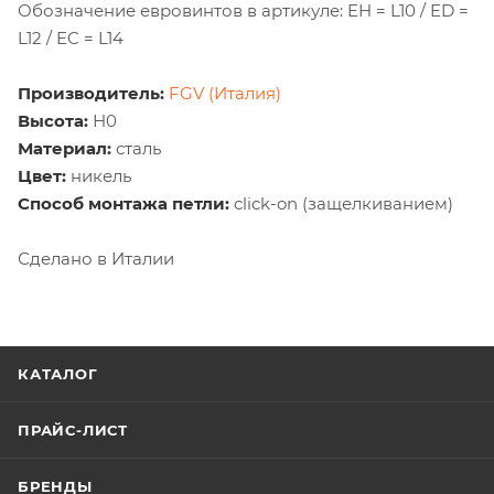
Обозначение евровинтов в артикуле: EH = L10 / ED =
L12 / EC = L14
Производитель:
FGV (Италия)
Высота:
Н0
Материал:
сталь
Цвет:
никель
Способ монтажа петли:
click-on (защелкиванием)
Сделано в Италии
КАТАЛОГ
ПРАЙС-ЛИСТ
БРЕНДЫ