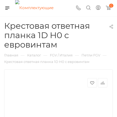
0
Крестовая ответная
планка 1D H0 с
евровинтам
—
—
—
—
Главная
Каталог
FGV / Италия
Петли FGV
Крестовая ответная планка 1D H0 с евровинтам