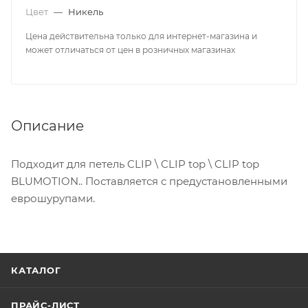
Цвет
—
Никель
Цена действительна только для интернет-магазина и
может отличаться от цен в розничных магазинах
Описание
Подходит для петель CLIP \ CLIP top \ CLIP top
BLUMOTION.. Поставляется с предустановленными
еврошурупами.
КАТАЛОГ
ПРАЙС-ЛИСТ