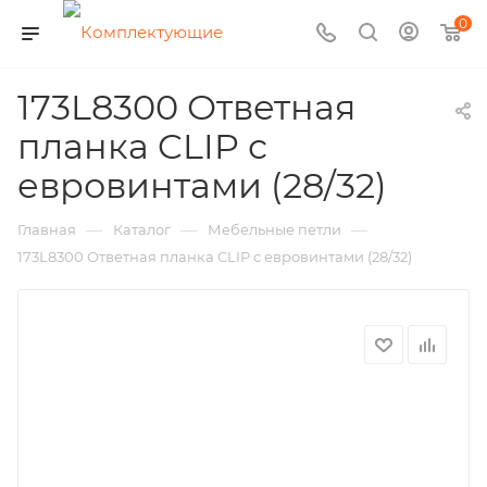
0
173L8300 Ответная
планка CLIP с
евровинтами (28/32)
—
—
—
Главная
Каталог
Мебельные петли
173L8300 Ответная планка CLIP с евровинтами (28/32)