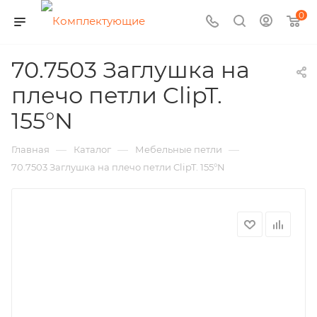
0
70.7503 Заглушка на
плечо петли ClipT.
155°N
—
—
—
Главная
Каталог
Мебельные петли
70.7503 Заглушка на плечо петли ClipT. 155°N